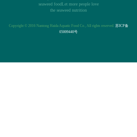
seaweed foodLet more people love
the seaweed nutrition
Copyright © 2016 Nantong Haida Aquatic Food Co., All rights reserved.
苏ICP备
05009440号