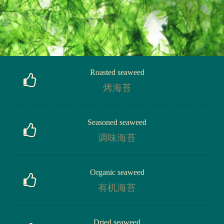
Roasted seaweed
烤海苔
Roasted seaweed
Seasoned seaweed
烤海苔
调味海苔
Seasoned seaweed
Organic seaweed
调味海苔
有机海苔
Organic seaweed
Dried seaweed