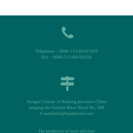
Telephone：0086-513-84191093
Fax：0086-513-84191034
Jiangsu County of Rudong province China
juegang the Fuchun River Road No. 588
E-mail:info@haidafood.com
The production of more delicious