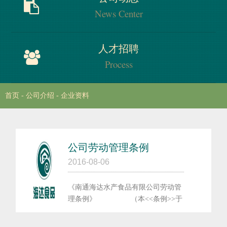
Honors
News Center
公司动态
人才招聘
News Center
Process
首页
-
公司介绍
-
企业资料
人才招聘
Process
公司劳动管理条例
2016-08-06
《南通海达水产食品有限公司劳动管
理条例》 （本<<条例>>于
2008年5月24日由公...