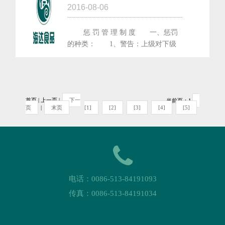
2016-08-06
惩 罚 管 理 制 度 一、惩罚
的种类： 1、警告：上级对下级
的不良表现给予及时的口头或书面告
诫，如整改等。 2、扣发奖金：
对员工的不良...
首页 | 上一页 |
下一
当前页：1
页
|
末页
[1]
[2]
[3]
[4]
[5]
电话：0086-513-84191093
传真：0086-513-84191034